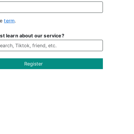
he
term
.
st learn about our service?
Register